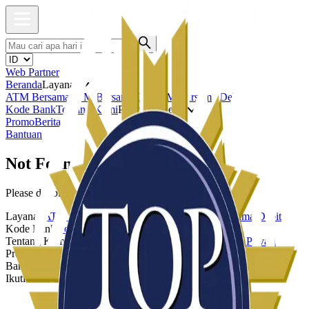
Web Partner
Beranda
Layanan
ATM Bersama
ATM Bersama QR
ATM Bersama Debit
Kode Bank
Tentang Kami
Promo & Berita
Promo
Berita
Bantuan
Not Found
Please double check the URL you visited.
Layanan
ATM Bersama
ATM Bersama QR
ATM Bersama Debit
Kode Bank
Kode Bank
Tentang Kami
Tentang Kami
Whistleblowing
Kebijakan Privasi
Promo & Berita
Promo
Berita
Bantuan
FAQ
Ikuti kami di: