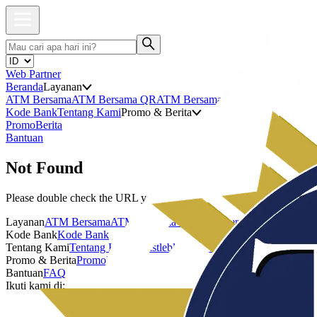
Web Partner
Beranda
Layanan
ATM Bersama
ATM Bersama QR
ATM Bersama Debit
Kode Bank
Tentang Kami
Promo & Berita
Promo
Berita
Bantuan
Not Found
Please double check the URL you visited.
Layanan
ATM Bersama
ATM Bersama QR
ATM Bersama Debit
Kode Bank
Kode Bank
Tentang Kami
Tentang Kami
Whistleblowing
Kebijakan Privasi
Promo & Berita
Promo
Berita
Bantuan
FAQ
Ikuti kami di: